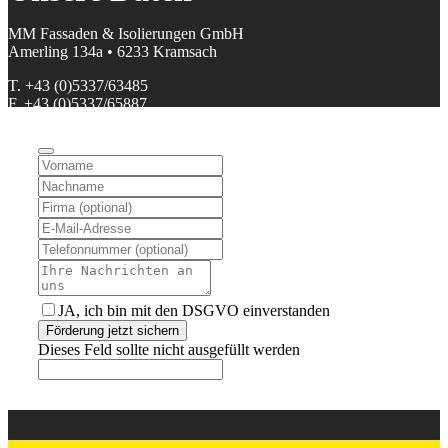
MM Fassaden & Isolierungen GmbH
Amerling 134a • 6233 Kramsach
T. +43 (0)5337/63485
F. +43 (0)5337/65887
M. office@mm-fassaden.at
FN 39010v • ATU32408203 • DGNR (HFU) 800 95 1266
Facebook
•
Instagram
Geschäftszeiten:
Mo. – Fr. von 07:00 – 17:00
JA, ich bin mit den DSGVO einverstanden
Förderung jetzt sichern
Dieses Feld sollte nicht ausgefüllt werden