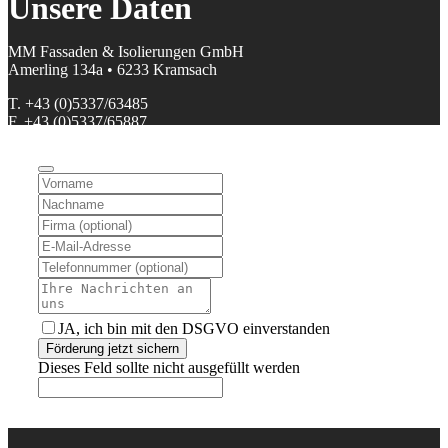
Unsere Daten
MM Fassaden & Isolierungen GmbH
Amerling 134a • 6233 Kramsach
T. +43 (0)5337/63485
F. +43 (0)5337/65887
M. office@mm-fassaden.at
FN 39010v • ATU32408203 • DGNR (HFU) 800 95 1266
Facebook
•
Instagram
Geschäftszeiten:
Mo. – Fr. von 07:00 – 17:00
JA, ich bin mit den DSGVO einverstanden
Förderung jetzt sichern
Dieses Feld sollte nicht ausgefüllt werden