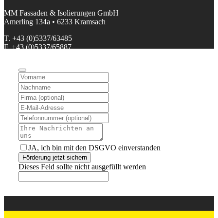
MM Fassaden & Isolierungen GmbH
Amerling 134a • 6233 Kramsach
T. +43 (0)5337/63485
F. +43 (0)5337/65887
M. office@mm-fassaden.at
FN 39010v • ATU32408203 • DGNR (HFU) 800 95 1266
Facebook
•
Instagram
Geschäftszeiten:
Mo. – Fr. von 07:00 – 17:00
JA, ich bin mit den DSGVO einverstanden
Förderung jetzt sichern
Dieses Feld sollte nicht ausgefüllt werden